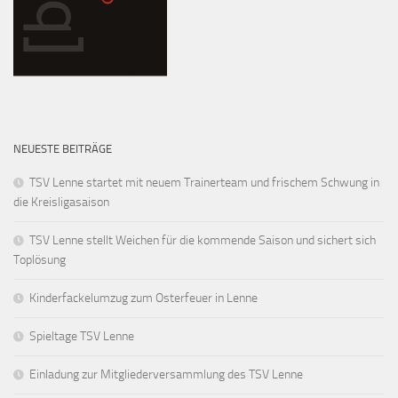
NEUESTE BEITRÄGE
TSV Lenne startet mit neuem Trainerteam und frischem Schwung in
die Kreisligasaison
TSV Lenne stellt Weichen für die kommende Saison und sichert sich
Toplösung
Kinderfackelumzug zum Osterfeuer in Lenne
Spieltage TSV Lenne
Einladung zur Mitgliederversammlung des TSV Lenne